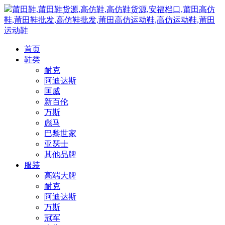
莆田鞋,莆田鞋货源,高仿鞋,高仿鞋货源,安福档口,莆田高仿
鞋,莆田鞋批发,高仿鞋批发,莆田高仿运动鞋,高仿运动鞋,莆田
运动鞋
首页
鞋类
耐克
阿迪达斯
匡威
新百伦
万斯
彪马
巴黎世家
亚瑟士
其他品牌
服装
高端大牌
耐克
阿迪达斯
万斯
冠军