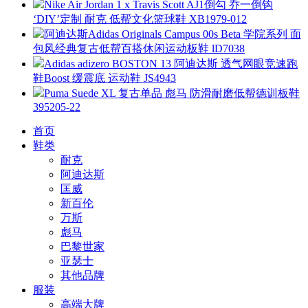
Nike Air Jordan 1 x Travis Scott AJ1倒勾 乔一倒钩
‘DIY’定制 耐克 低帮文化篮球鞋 XB1979-012
阿迪达斯Adidas Originals Campus 00s Beta 学院系列 面
包风经典复古低帮百搭休闲运动板鞋 lD7038
Adidas adizero BOSTON 13 阿迪达斯 透气网眼竞速跑
鞋Boost 缓震底 运动鞋 JS4943
Puma Suede XL 复古单品 彪马 防滑耐磨低帮德训板鞋
395205-22
首页
鞋类
耐克
阿迪达斯
匡威
新百伦
万斯
彪马
巴黎世家
亚瑟士
其他品牌
服装
高端大牌