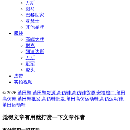
万斯
彪马
巴黎世家
亚瑟士
其他品牌
服装
高端大牌
耐克
阿迪达斯
万斯
冠军
虎头
皮带
实拍视频
© 2026
莆田鞋,莆田鞋货源,高仿鞋,高仿鞋货源,安福档口,莆田
高仿鞋,莆田鞋批发,高仿鞋批发,莆田高仿运动鞋,高仿运动鞋,
莆田运动鞋
觉得文章有用就打赏一下文章作者