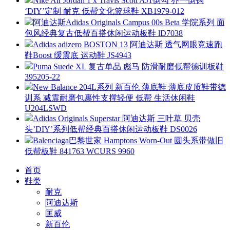
Nike Air Jordan 1 x Travis Scott AJ1倒勾 乔一倒钩
‘DIY’定制 耐克 低帮文化篮球鞋 XB1979-012
阿迪达斯Adidas Originals Campus 00s Beta 学院系列 面
包风经典复古低帮百搭休闲运动板鞋 lD7038
Adidas adizero BOSTON 13 阿迪达斯 透气网眼竞速跑
鞋Boost 缓震底 运动鞋 JS4943
Puma Suede XL 复古单品 彪马 防滑耐磨低帮德训板鞋
395205-22
New Balance 204L系列 新百伦 薄底鞋 薄底皮质鞋带德
训系 减震耐磨包裹性支撑轻便 低帮 生活休闲鞋
U204LSWD
Adidas Originals Superstar 阿迪达斯 三叶草 贝壳
头’DIY’系列低帮经典百搭休闲运动板鞋 DS0026
Balenciaga巴黎世家 Hamptons Worn-Out 圆头系带做旧
低帮板鞋 841763 WCURS 9960
首页
鞋类
耐克
阿迪达斯
匡威
新百伦