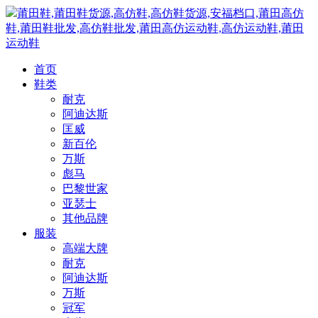
莆田鞋,莆田鞋货源,高仿鞋,高仿鞋货源,安福档口,莆田高仿
鞋,莆田鞋批发,高仿鞋批发,莆田高仿运动鞋,高仿运动鞋,莆田
运动鞋
首页
鞋类
耐克
阿迪达斯
匡威
新百伦
万斯
彪马
巴黎世家
亚瑟士
其他品牌
服装
高端大牌
耐克
阿迪达斯
万斯
冠军