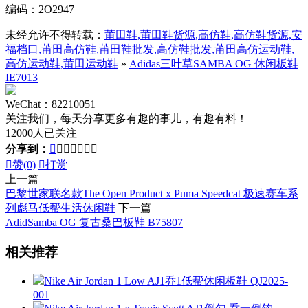
编码：2O2947
未经允许不得转载：
莆田鞋,莆田鞋货源,高仿鞋,高仿鞋货源,安
福档口,莆田高仿鞋,莆田鞋批发,高仿鞋批发,莆田高仿运动鞋,
高仿运动鞋,莆田运动鞋
»
Adidas三叶草SAMBA OG 休闲板鞋
IE7013
WeChat：82210051
关注我们，每天分享更多有趣的事儿，有趣有料！
12000人已关注
分享到：








赞(
0
)

打赏
上一篇
巴黎世家联名款The Open Product x Puma Speedcat 极速赛车系
列彪马低帮生活休闲鞋
下一篇
AdidSamba OG 复古桑巴板鞋 B75807
相关推荐
Nike Air Jordan 1 Low AJ1乔1低帮休闲板鞋 QJ2025-
001