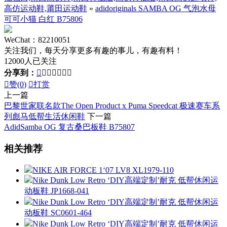
高仿运动鞋,莆田运动鞋
»
adidoriginals SAMBA OG 气泡水母
可可小猫 白红 B75806
WeChat：82210051
关注我们，每天分享更多有趣的事儿，有趣有料！
12000人已关注
分享到：








赞(
0
)

打赏
上一篇
巴黎世家联名款The Open Product x Puma Speedcat 极速赛车系
列彪马低帮生活休闲鞋
下一篇
AdidSamba OG 复古桑巴板鞋 B75807
相关推荐
NIKE AIR FORCE 1‘07 LV8 XL1979-110
Nike Dunk Low Retro ‘DIY高端定制’耐克 低帮休闲运
动板鞋 JP1668-041
Nike Dunk Low Retro ‘DIY高端定制’耐克 低帮休闲运
动板鞋 SC0601-464
Nike Dunk Low Retro ‘DIY高端定制’耐克 低帮休闲运