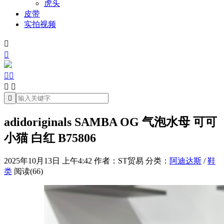
虎头
皮带
实拍视频







adidoriginals SAMBA OG 气泡水母 可可
小猫 白红 B75806
2025年10月13日 上午4:42
作者：ST贸易
分类：
阿迪达斯
/
鞋
类
阅读(66)