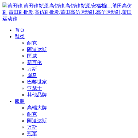
莆田鞋,莆田鞋货源,高仿鞋,高仿鞋货源,安福档口,莆田高仿
鞋,莆田鞋批发,高仿鞋批发,莆田高仿运动鞋,高仿运动鞋,莆田
运动鞋
首页
鞋类
耐克
阿迪达斯
匡威
新百伦
万斯
彪马
巴黎世家
亚瑟士
其他品牌
服装
高端大牌
耐克
阿迪达斯
万斯
冠军