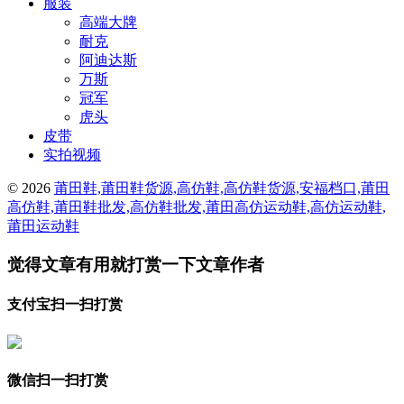
服装
高端大牌
耐克
阿迪达斯
万斯
冠军
虎头
皮带
实拍视频
© 2026
莆田鞋,莆田鞋货源,高仿鞋,高仿鞋货源,安福档口,莆田
高仿鞋,莆田鞋批发,高仿鞋批发,莆田高仿运动鞋,高仿运动鞋,
莆田运动鞋
觉得文章有用就打赏一下文章作者
支付宝扫一扫打赏
微信扫一扫打赏