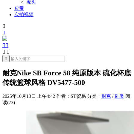
虎头
皮带
实拍视频







耐克Nike SB Force 58 纯原版本 硫化杯底
传统篮球风格 DV5477-500
2025年10月13日 上午4:42
作者：ST贸易
分类：
耐克
/
鞋类
阅
读(73)