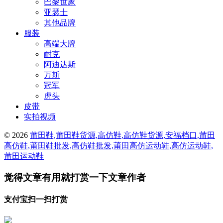
巴黎世家
亚瑟士
其他品牌
服装
高端大牌
耐克
阿迪达斯
万斯
冠军
虎头
皮带
实拍视频
© 2026
莆田鞋,莆田鞋货源,高仿鞋,高仿鞋货源,安福档口,莆田
高仿鞋,莆田鞋批发,高仿鞋批发,莆田高仿运动鞋,高仿运动鞋,
莆田运动鞋
觉得文章有用就打赏一下文章作者
支付宝扫一扫打赏