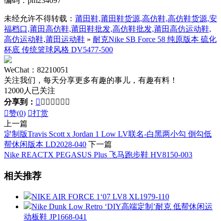
编码：pm234097
未经允许不得转载：
莆田鞋,莆田鞋货源,高仿鞋,高仿鞋货源,安
福档口,莆田高仿鞋,莆田鞋批发,高仿鞋批发,莆田高仿运动鞋,
高仿运动鞋,莆田运动鞋
»
耐克Nike SB Force 58 纯原版本 硫化
杯底 传统篮球风格 DV5477-500
WeChat：82210051
关注我们，每天分享更多有趣的事儿，有趣有料！
12000人已关注
分享到：








赞(
0
)

打赏
上一篇
定制版Travis Scott x Jordan 1 Low LV联名-白黑两小勾 倒勾低
帮休闲版本 LD2028-040
下一篇
Nike REACTX PEGASUS Plus 飞马跑步鞋 HV8150-003
相关推荐
NIKE AIR FORCE 1‘07 LV8 XL1979-110
Nike Dunk Low Retro ‘DIY高端定制’耐克 低帮休闲运
动板鞋 JP1668-041