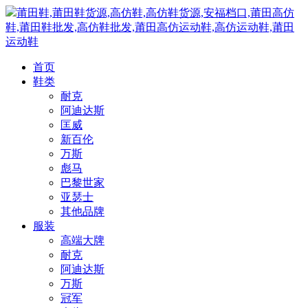
莆田鞋,莆田鞋货源,高仿鞋,高仿鞋货源,安福档口,莆田高仿
鞋,莆田鞋批发,高仿鞋批发,莆田高仿运动鞋,高仿运动鞋,莆田
运动鞋
首页
鞋类
耐克
阿迪达斯
匡威
新百伦
万斯
彪马
巴黎世家
亚瑟士
其他品牌
服装
高端大牌
耐克
阿迪达斯
万斯
冠军