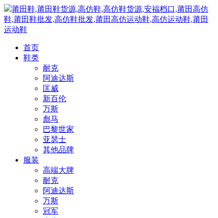
莆田鞋,莆田鞋货源,高仿鞋,高仿鞋货源,安福档口,莆田高仿
鞋,莆田鞋批发,高仿鞋批发,莆田高仿运动鞋,高仿运动鞋,莆田
运动鞋
首页
鞋类
耐克
阿迪达斯
匡威
新百伦
万斯
彪马
巴黎世家
亚瑟士
其他品牌
服装
高端大牌
耐克
阿迪达斯
万斯
冠军