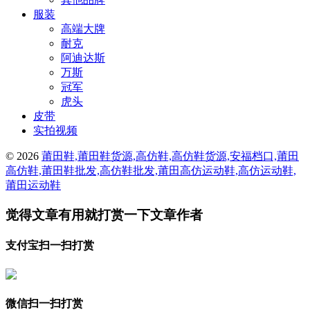
服装
高端大牌
耐克
阿迪达斯
万斯
冠军
虎头
皮带
实拍视频
© 2026
莆田鞋,莆田鞋货源,高仿鞋,高仿鞋货源,安福档口,莆田
高仿鞋,莆田鞋批发,高仿鞋批发,莆田高仿运动鞋,高仿运动鞋,
莆田运动鞋
觉得文章有用就打赏一下文章作者
支付宝扫一扫打赏
微信扫一扫打赏