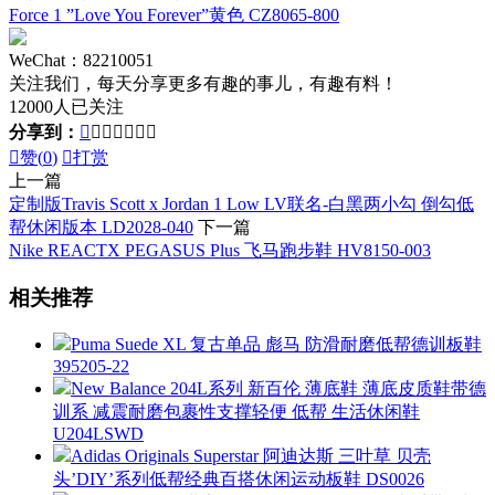
Force 1 ”Love You Forever”黄色 CZ8065-800
WeChat：82210051
关注我们，每天分享更多有趣的事儿，有趣有料！
12000人已关注
分享到：








赞(
0
)

打赏
上一篇
定制版Travis Scott x Jordan 1 Low LV联名-白黑两小勾 倒勾低
帮休闲版本 LD2028-040
下一篇
Nike REACTX PEGASUS Plus 飞马跑步鞋 HV8150-003
相关推荐
Puma Suede XL 复古单品 彪马 防滑耐磨低帮德训板鞋
395205-22
New Balance 204L系列 新百伦 薄底鞋 薄底皮质鞋带德
训系 减震耐磨包裹性支撑轻便 低帮 生活休闲鞋
U204LSWD
Adidas Originals Superstar 阿迪达斯 三叶草 贝壳
头’DIY’系列低帮经典百搭休闲运动板鞋 DS0026