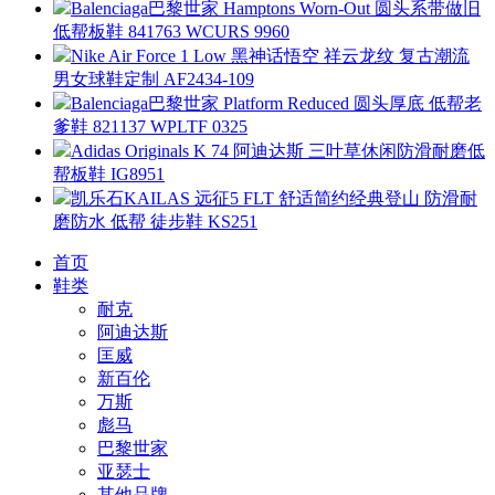
Balenciaga巴黎世家 Hamptons Worn-Out 圆头系带做旧
低帮板鞋 841763 WCURS 9960
Nike Air Force 1 Low 黑神话悟空 祥云龙纹 复古潮流
男女球鞋定制 AF2434-109
Balenciaga巴黎世家 Platform Reduced 圆头厚底 低帮老
爹鞋 821137 WPLTF 0325
Adidas Originals K 74 阿迪达斯 三叶草休闲防滑耐磨低
帮板鞋 IG8951
凯乐石KAILAS 远征5 FLT 舒适简约经典登山 防滑耐
磨防水 低帮 徒步鞋 KS251
首页
鞋类
耐克
阿迪达斯
匡威
新百伦
万斯
彪马
巴黎世家
亚瑟士
其他品牌