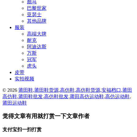
彪马
巴黎世家
亚瑟士
其他品牌
服装
高端大牌
耐克
阿迪达斯
万斯
冠军
虎头
皮带
实拍视频
© 2026
莆田鞋,莆田鞋货源,高仿鞋,高仿鞋货源,安福档口,莆田
高仿鞋,莆田鞋批发,高仿鞋批发,莆田高仿运动鞋,高仿运动鞋,
莆田运动鞋
觉得文章有用就打赏一下文章作者
支付宝扫一扫打赏