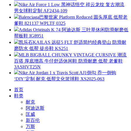
Nike Air Force 1 Low 黑神话悟空 祥云龙纹 复古潮流
男女球鞋定制 AF2434-109
Balenciaga巴黎世家 Platform Reduced 圆头厚底 低帮老
爹鞋 821137 WPLTF 0325
Adidas Originals K 74 阿迪达斯 三叶草休闲防滑耐磨低
帮板鞋 IG8951
凯乐石KAILAS 远征5 FLT 舒适简约经典登山 防滑耐
磨防水 低帮 徒步鞋 KS251
MLB BIGBALL CHUNKY VINTAGE CURSIVE 潮流
百搭 厚底增高 牛仔舒适休闲鞋 防滑耐磨 低帮 老爹鞋
3ASHVT25N
Nike Air Jordan 1 x Travis Scott AJ1倒勾 乔一倒钩
‘DIY’定制 耐克 低帮文化篮球鞋 XS2025-063
首页
鞋类
耐克
阿迪达斯
匡威
新百伦
万斯