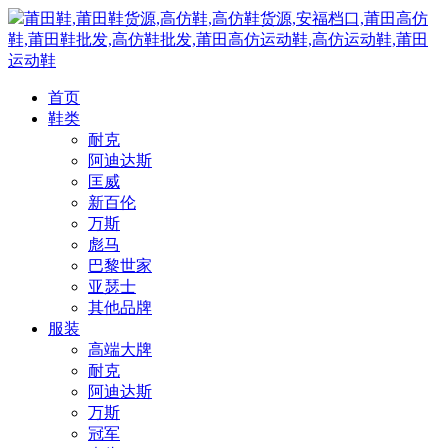
莆田鞋,莆田鞋货源,高仿鞋,高仿鞋货源,安福档口,莆田高仿
鞋,莆田鞋批发,高仿鞋批发,莆田高仿运动鞋,高仿运动鞋,莆田
运动鞋
首页
鞋类
耐克
阿迪达斯
匡威
新百伦
万斯
彪马
巴黎世家
亚瑟士
其他品牌
服装
高端大牌
耐克
阿迪达斯
万斯
冠军