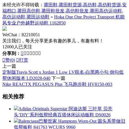
未经允许不得转载：
莆田鞋,莆田鞋货源,高仿鞋,高仿鞋货源,安
福档口,莆田高仿鞋,莆田鞋批发,高仿鞋批发,莆田高仿运动鞋,
高仿运动鞋,莆田运动鞋
»
Hoka One One Project Transport 机能
风专业户外越野运动鞋 1162850
WeChat：82210051
关注我们，每天分享更多有趣的事儿，有趣有料！
12000人已关注
分享到：








赞(
0
)

打赏
上一篇
定制版Travis Scott x Jordan 1 Low LV联名-白黑两小勾 倒勾低
帮休闲版本 LD2028-040
下一篇
Nike REACTX PEGASUS Plus 飞马跑步鞋 HV8150-003
相关推荐
Adidas Originals Superstar 阿迪达斯 三叶草 贝壳
头’DIY’系列低帮经典百搭休闲运动板鞋 DS0026
Balenciaga巴黎世家 Hamptons Worn-Out 圆头系带做旧
低帮板鞋 841763 WCURS 9960