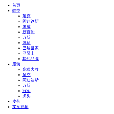
首页
鞋类
耐克
阿迪达斯
匡威
新百伦
万斯
彪马
巴黎世家
亚瑟士
其他品牌
服装
高端大牌
耐克
阿迪达斯
万斯
冠军
虎头
皮带
实拍视频