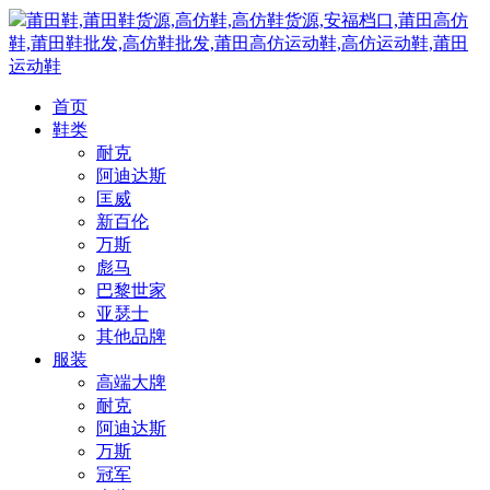
莆田鞋,莆田鞋货源,高仿鞋,高仿鞋货源,安福档口,莆田高仿
鞋,莆田鞋批发,高仿鞋批发,莆田高仿运动鞋,高仿运动鞋,莆田
运动鞋
首页
鞋类
耐克
阿迪达斯
匡威
新百伦
万斯
彪马
巴黎世家
亚瑟士
其他品牌
服装
高端大牌
耐克
阿迪达斯
万斯
冠军