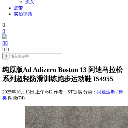
虎头
皮带
实拍视频







纯原版Ad Adizero Boston 13 阿迪马拉松
系列超轻防滑训练跑步运动鞋 IS4955
2025年10月13日 上午4:42
作者：ST贸易
分类：
阿迪达斯
/
鞋
类
阅读(74)