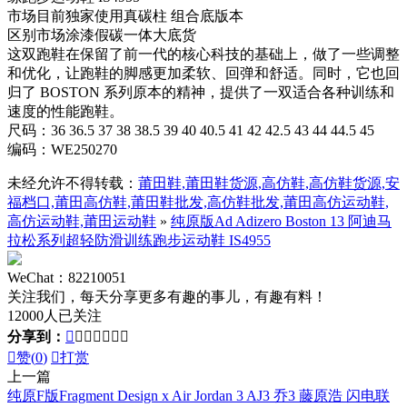
市场目前独家使用真碳柱 组合底版本
区别市场涂漆假碳一体大底货
这双跑鞋在保留了前一代的核心科技的基础上，做了一些调整
和优化，让跑鞋的脚感更加柔软、回弹和舒适。同时，它也回
归了 BOSTON 系列原本的精神，提供了一双适合各种训练和
速度的性能跑鞋。
尺码：36 36.5 37 38 38.5 39 40 40.5 41 42 42.5 43 44 44.5 45
编码：WE250270
未经允许不得转载：
莆田鞋,莆田鞋货源,高仿鞋,高仿鞋货源,安
福档口,莆田高仿鞋,莆田鞋批发,高仿鞋批发,莆田高仿运动鞋,
高仿运动鞋,莆田运动鞋
»
纯原版Ad Adizero Boston 13 阿迪马
拉松系列超轻防滑训练跑步运动鞋 IS4955
WeChat：82210051
关注我们，每天分享更多有趣的事儿，有趣有料！
12000人已关注
分享到：








赞(
0
)

打赏
上一篇
纯原F版Fragment Design x Air Jordan 3 AJ3 乔3 藤原浩 闪电联