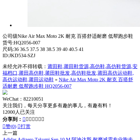
公司级Nike Air Max Moto 2K 耐克 百搭舒适耐磨 低帮跑步鞋
货号:HQ2056-007
尺码:36 36.5 37.5 38 38.5 39 40 40.5 41
ID:JKD534-SZJ
未经允许不得转载：
莆田鞋,莆田鞋货源,高仿鞋,高仿鞋货源,安
福档口,莆田高仿鞋,莆田鞋批发,高仿鞋批发,莆田高仿运动鞋,
高仿运动鞋,莆田运动鞋
»
Nike Air Max Moto 2K 耐克 百搭舒
适耐磨 低帮跑步鞋 HQ2056-007
WeChat：82210051
关注我们，每天分享更多有趣的事儿，有趣有料！
12000人已关注
分享到：








赞(
0
)

打赏
上一篇
Adidas Adizero Takumi Sen 10 M 阿迪达斯 耐磨减震专业跑步