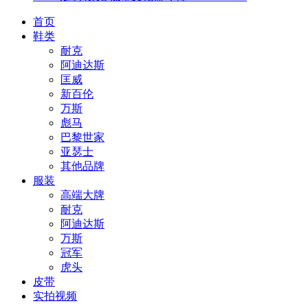
首页
鞋类
耐克
阿迪达斯
匡威
新百伦
万斯
彪马
巴黎世家
亚瑟士
其他品牌
服装
高端大牌
耐克
阿迪达斯
万斯
冠军
虎头
皮带
实拍视频