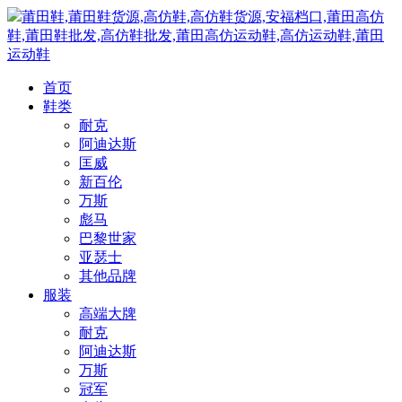
莆田鞋,莆田鞋货源,高仿鞋,高仿鞋货源,安福档口,莆田高仿
鞋,莆田鞋批发,高仿鞋批发,莆田高仿运动鞋,高仿运动鞋,莆田
运动鞋
首页
鞋类
耐克
阿迪达斯
匡威
新百伦
万斯
彪马
巴黎世家
亚瑟士
其他品牌
服装
高端大牌
耐克
阿迪达斯
万斯
冠军