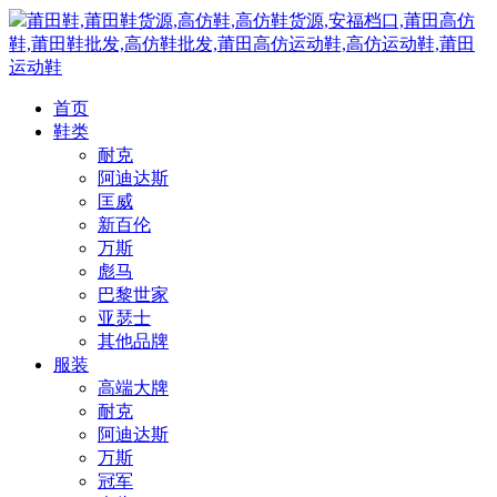
莆田鞋,莆田鞋货源,高仿鞋,高仿鞋货源,安福档口,莆田高仿
鞋,莆田鞋批发,高仿鞋批发,莆田高仿运动鞋,高仿运动鞋,莆田
运动鞋
首页
鞋类
耐克
阿迪达斯
匡威
新百伦
万斯
彪马
巴黎世家
亚瑟士
其他品牌
服装
高端大牌
耐克
阿迪达斯
万斯
冠军