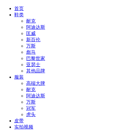
首页
鞋类
耐克
阿迪达斯
匡威
新百伦
万斯
彪马
巴黎世家
亚瑟士
其他品牌
服装
高端大牌
耐克
阿迪达斯
万斯
冠军
虎头
皮带
实拍视频