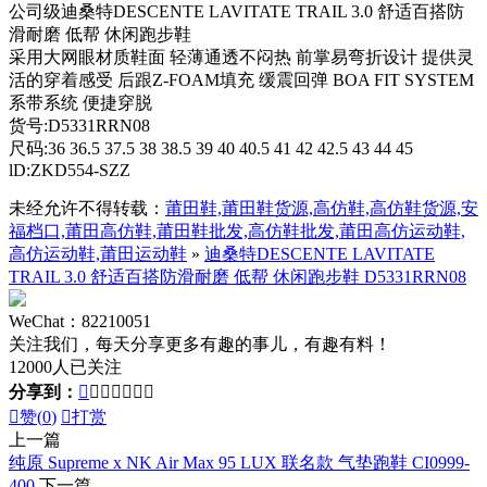
公司级迪桑特DESCENTE LAVITATE TRAIL 3.0 舒适百搭防
滑耐磨 低帮 休闲跑步鞋
采用大网眼材质鞋面 轻薄通透不闷热 前掌易弯折设计 提供灵
活的穿着感受 后跟Z-FOAM填充 缓震回弹 BOA FIT SYSTEM
系带系统 便捷穿脱
货号:D5331RRN08
尺码:36 36.5 37.5 38 38.5 39 40 40.5 41 42 42.5 43 44 45
lD:ZKD554-SZZ
未经允许不得转载：
莆田鞋,莆田鞋货源,高仿鞋,高仿鞋货源,安
福档口,莆田高仿鞋,莆田鞋批发,高仿鞋批发,莆田高仿运动鞋,
高仿运动鞋,莆田运动鞋
»
迪桑特DESCENTE LAVITATE
TRAIL 3.0 舒适百搭防滑耐磨 低帮 休闲跑步鞋 D5331RRN08
WeChat：82210051
关注我们，每天分享更多有趣的事儿，有趣有料！
12000人已关注
分享到：








赞(
0
)

打赏
上一篇
纯原 Supreme x NK Air Max 95 LUX 联名款 气垫跑鞋 CI0999-
400
下一篇