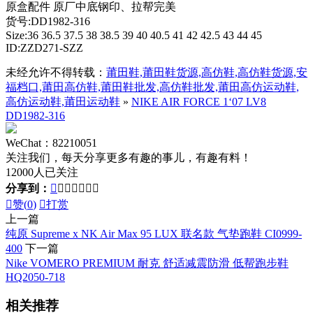
原盒配件 原厂中底钢印、拉帮完美
货号:DD1982-316
Size:36 36.5 37.5 38 38.5 39 40 40.5 41 42 42.5 43 44 45
ID:ZZD271-SZZ
未经允许不得转载：
莆田鞋,莆田鞋货源,高仿鞋,高仿鞋货源,安
福档口,莆田高仿鞋,莆田鞋批发,高仿鞋批发,莆田高仿运动鞋,
高仿运动鞋,莆田运动鞋
»
NIKE AIR FORCE 1‘07 LV8
DD1982-316
WeChat：82210051
关注我们，每天分享更多有趣的事儿，有趣有料！
12000人已关注
分享到：








赞(
0
)

打赏
上一篇
纯原 Supreme x NK Air Max 95 LUX 联名款 气垫跑鞋 CI0999-
400
下一篇
Nike VOMERO PREMIUM 耐克 舒适减震防滑 低帮跑步鞋
HQ2050-718
相关推荐