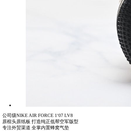
公司级NIKE AIR FORCE 1‘07 LV8
原楦头原纸板 打造纯正低帮空军版型
专注外贸渠道 全掌内置蜂窝气垫