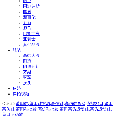
耐克
阿迪达斯
匡威
新百伦
万斯
彪马
巴黎世家
亚瑟士
其他品牌
服装
高端大牌
耐克
阿迪达斯
万斯
冠军
虎头
皮带
实拍视频
© 2026
莆田鞋,莆田鞋货源,高仿鞋,高仿鞋货源,安福档口,莆田
高仿鞋,莆田鞋批发,高仿鞋批发,莆田高仿运动鞋,高仿运动鞋,
莆田运动鞋