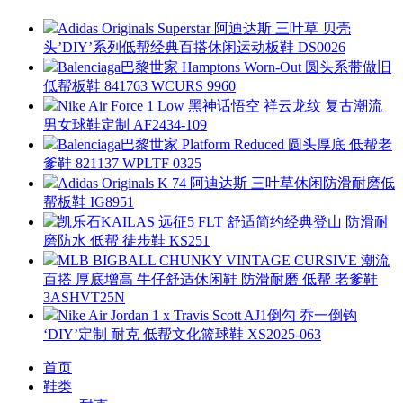
Adidas Originals Superstar 阿迪达斯 三叶草 贝壳
头’DIY’系列低帮经典百搭休闲运动板鞋 DS0026
Balenciaga巴黎世家 Hamptons Worn-Out 圆头系带做旧
低帮板鞋 841763 WCURS 9960
Nike Air Force 1 Low 黑神话悟空 祥云龙纹 复古潮流
男女球鞋定制 AF2434-109
Balenciaga巴黎世家 Platform Reduced 圆头厚底 低帮老
爹鞋 821137 WPLTF 0325
Adidas Originals K 74 阿迪达斯 三叶草休闲防滑耐磨低
帮板鞋 IG8951
凯乐石KAILAS 远征5 FLT 舒适简约经典登山 防滑耐
磨防水 低帮 徒步鞋 KS251
MLB BIGBALL CHUNKY VINTAGE CURSIVE 潮流
百搭 厚底增高 牛仔舒适休闲鞋 防滑耐磨 低帮 老爹鞋
3ASHVT25N
Nike Air Jordan 1 x Travis Scott AJ1倒勾 乔一倒钩
‘DIY’定制 耐克 低帮文化篮球鞋 XS2025-063
首页
鞋类