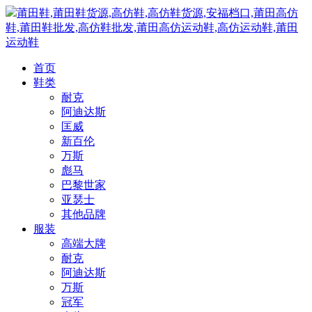
莆田鞋,莆田鞋货源,高仿鞋,高仿鞋货源,安福档口,莆田高仿
鞋,莆田鞋批发,高仿鞋批发,莆田高仿运动鞋,高仿运动鞋,莆田
运动鞋
首页
鞋类
耐克
阿迪达斯
匡威
新百伦
万斯
彪马
巴黎世家
亚瑟士
其他品牌
服装
高端大牌
耐克
阿迪达斯
万斯
冠军