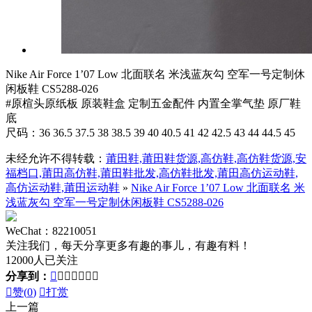
Nike Air Force 1’07 Low 北面联名 米浅蓝灰勾 空军一号定制休
闲板鞋 CS5288-026
#原楦头原纸板 原装鞋盒 定制五金配件 内置全掌气垫 原厂鞋
底
尺码：36 36.5 37.5 38 38.5 39 40 40.5 41 42 42.5 43 44 44.5 45
未经允许不得转载：
莆田鞋,莆田鞋货源,高仿鞋,高仿鞋货源,安
福档口,莆田高仿鞋,莆田鞋批发,高仿鞋批发,莆田高仿运动鞋,
高仿运动鞋,莆田运动鞋
»
Nike Air Force 1’07 Low 北面联名 米
浅蓝灰勾 空军一号定制休闲板鞋 CS5288-026
WeChat：82210051
关注我们，每天分享更多有趣的事儿，有趣有料！
12000人已关注
分享到：








赞(
0
)

打赏
上一篇