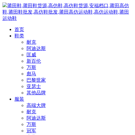
莆田鞋,莆田鞋货源,高仿鞋,高仿鞋货源,安福档口,莆田高仿
鞋,莆田鞋批发,高仿鞋批发,莆田高仿运动鞋,高仿运动鞋,莆田
运动鞋
首页
鞋类
耐克
阿迪达斯
匡威
新百伦
万斯
彪马
巴黎世家
亚瑟士
其他品牌
服装
高端大牌
耐克
阿迪达斯
万斯
冠军