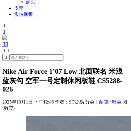
虎头
皮带
实拍视频







Nike Air Force 1’07 Low 北面联名 米浅
蓝灰勾 空军一号定制休闲板鞋 CS5288-
026
2025年10月1日 下午12:46
作者：ST贸易
分类：
耐克
/
鞋类
阅
读(77)