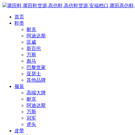
莆田鞋,莆田鞋货源,高仿鞋,高仿鞋货源,安福档口,莆田高仿鞋
首页
鞋类
耐克
阿迪达斯
匡威
新百伦
万斯
彪马
巴黎世家
亚瑟士
其他品牌
服装
高端大牌
耐克
阿迪达斯
万斯
冠军
虎头
皮带