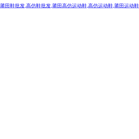
,莆田鞋批发,高仿鞋批发,莆田高仿运动鞋,高仿运动鞋,莆田运动鞋