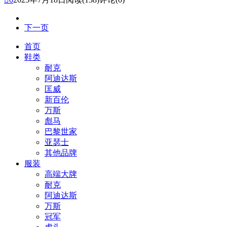
下一页
首页
鞋类
耐克
阿迪达斯
匡威
新百伦
万斯
彪马
巴黎世家
亚瑟士
其他品牌
服装
高端大牌
耐克
阿迪达斯
万斯
冠军