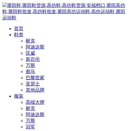
莆田鞋,莆田鞋货源,高仿鞋,高仿鞋货源,安福档口,莆田高仿
鞋,莆田鞋批发,高仿鞋批发,莆田高仿运动鞋,高仿运动鞋,莆田
运动鞋
首页
鞋类
耐克
阿迪达斯
匡威
新百伦
万斯
彪马
巴黎世家
亚瑟士
其他品牌
服装
高端大牌
耐克
阿迪达斯
万斯
冠军