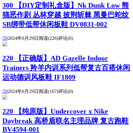
300 【DIY定制礼盒版】Nk Dunk Low 熊
猫恶作剧 丛林穿越 披荆斩棘 黑曼巴蛇纹
SB绑带低帮休闲板鞋 DV0831-002

0
2024年6月29日
阅读(226)
评论(0)
220 【正确版】AD Gazelle Indoor
Trainers 羚羊内训系列低帮复古百搭休闲
运动德训风板鞋 IF1809

0
2024年6月29日
阅读(167)
评论(0)
220 【纯原版】Undercover x Nike
Daybreak 高桥盾联名主理品牌 复古跑鞋
BV4594-001