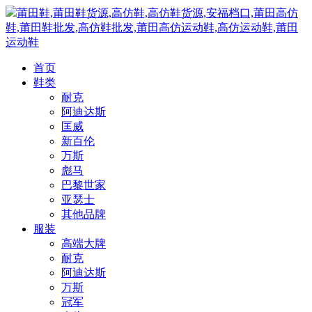
莆田鞋,莆田鞋货源,高仿鞋,高仿鞋货源,安福档口,莆田高仿
鞋,莆田鞋批发,高仿鞋批发,莆田高仿运动鞋,高仿运动鞋,莆田
运动鞋
首页
鞋类
耐克
阿迪达斯
匡威
新百伦
万斯
彪马
巴黎世家
亚瑟士
其他品牌
服装
高端大牌
耐克
阿迪达斯
万斯
冠军