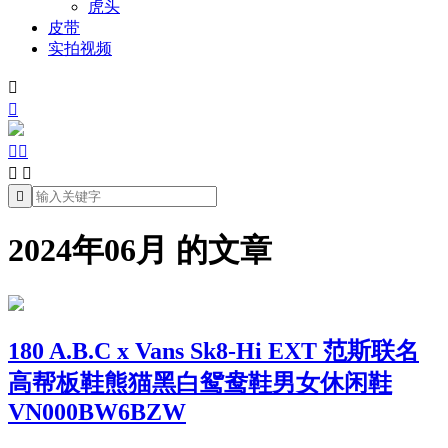
虎头
皮带
实拍视频







2024年06月 的文章
180 A.B.C x Vans Sk8-Hi EXT 范斯联名
高帮板鞋熊猫黑白鸳鸯鞋男女休闲鞋
VN000BW6BZW