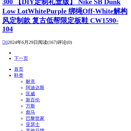
300 【DIY定制礼盒版】 Nike SB Dunk
Low LotWhitePurple 绑绳Off-White解构
风定制款 复古低帮限定板鞋 CW1590-
104

0
2024年6月29日
阅读(167)
评论(0)
下一页
首页
鞋类
耐克
阿迪达斯
匡威
新百伦
万斯
彪马
巴黎世家
亚瑟士
其他品牌